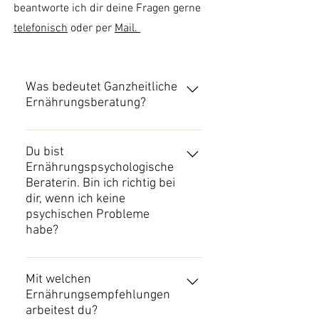
beantworte ich dir deine Fragen gerne
telefonisch
oder per
Mail.
Was bedeutet Ganzheitliche
Ernährungsberatung?
Äussere Einflussfaktoren wie
gemachte Erfahrungen, das soziale
Du bist
Ernährungspsychologische
Umfeld, Stress, körperliche oder
Beraterin. Bin ich richtig bei
mentale Belastungen,
dir, wenn ich keine
Wertvorstellungen und vieles mehr
psychischen Probleme
beeinflussen unser Essverhalten
habe?
massgeblich. So ist der erste Satz,
den meine Klient/Innen meistens
Absolut. Um unliebsame
sagen "Ich wüsste ja schon wie
Essmuster loszuwerden, reicht es
Mit welchen
essen, aber es gelingt mir einfach
Ernährungsempfehlungen
in den meisten Fällen nicht aus, zu
nicht". In der Ganzheitlichen
arbeitest du?
wissen, wie man sich gesund und