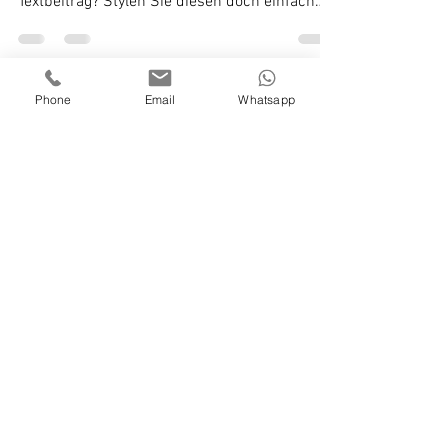
Blicke auf sich. Schreiben Sie einen
Textbeitrag? Stylen Sie diesen doch einfach
durch...
Phone
Email
Whatsapp